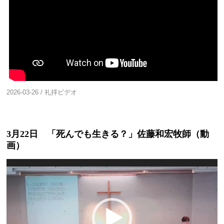
2026-03-26
/
礼拝ビデオ
3月22日 「死んでも生きる？」佐藤和宏牧師（動
画）
動
画
プ
レ
ー