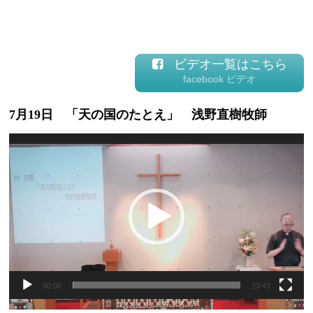
ビデオ一覧はこちら
facebook ビデオ
7月19日 「天の国のたとえ」 浅野直樹牧師
動
画
プ
レ
ー
ヤ
ー
00:00
23:43