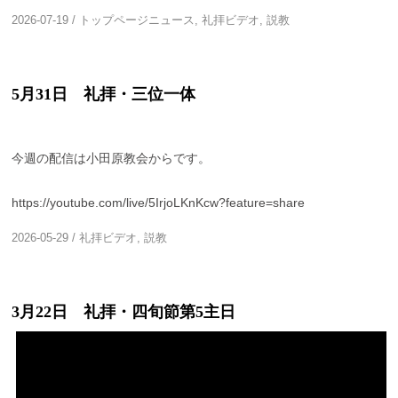
2026-07-19
/
トップページニュース
,
礼拝ビデオ
,
説教
5月31日 礼拝・三位一体
今週の配信は小田原教会からです。
https://youtube.com/live/5IrjoLKnKcw?feature=share
2026-05-29
/
礼拝ビデオ
,
説教
3月22日 礼拝・四旬節第5主日