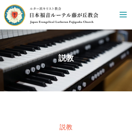
Skip
to
Menu
content
説教
説教