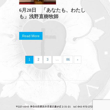
6月28日 「あなたも、わたし
も」浅野直樹牧師
...
Read More
1
2
3
…
86
›