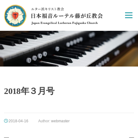
Skip
to
Menu
content
2018年３月号
2018-04-16
Author:
webmaster