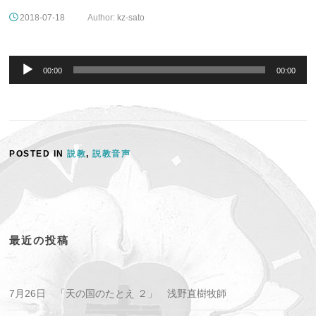
2018-07-18
Author:
kz-sato
音
声
00:00
00:00
プ
レ
ー
ヤ
ー
POSTED IN
説教
,
説教音声
最近の投稿
7月26日 「天の国のたとえ ２」 浅野直樹牧師