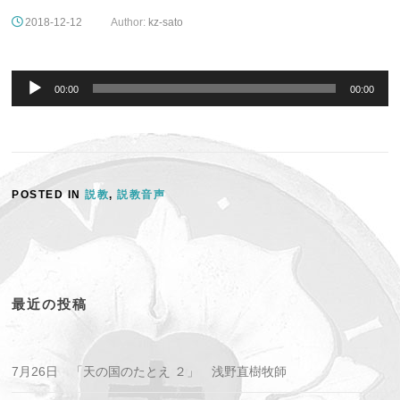
2018-12-12
Author:
kz-sato
音
声
00:00
00:00
プ
レ
ー
ヤ
ー
POSTED IN
説教
,
説教音声
最近の投稿
7月26日 「天の国のたとえ ２」 浅野直樹牧師