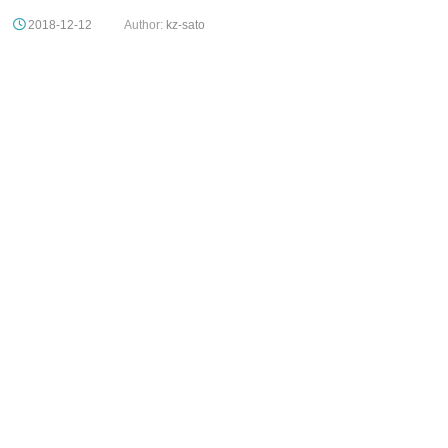
2018-12-12
Author:
kz-sato