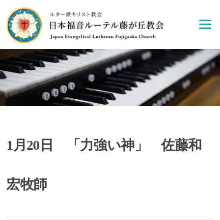
Skip
to
Menu
content
1月20日 「力強い神」 佐藤和
宏牧師