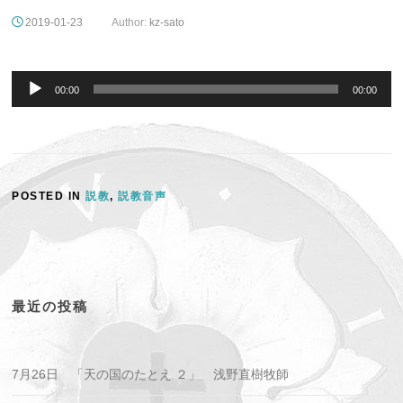
2019-01-23
Author:
kz-sato
音
声
00:00
00:00
プ
レ
ー
ヤ
ー
POSTED IN
説教
,
説教音声
最近の投稿
7月26日 「天の国のたとえ ２」 浅野直樹牧師