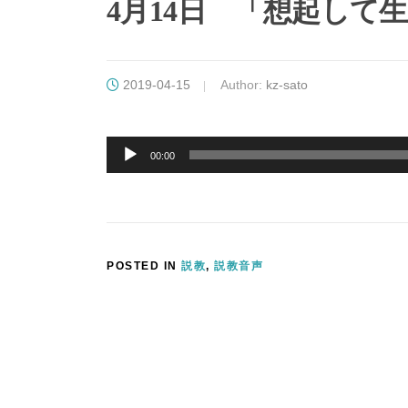
4月14日 「想起して
2019-04-15
Author:
kz-sato
音
声
00:00
プ
レ
ー
ヤ
ー
POSTED IN
説教
,
説教音声