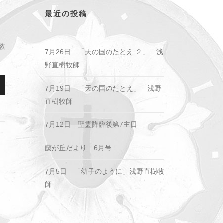
最近の投稿
教
7月26日 「天の国のたとえ ２」 浅
野直樹牧師
7月19日 「天の国のたとえ」 浅野
直樹牧師
7月12日 聖霊降臨後第7主日
藤が丘だより 6月号
7月5日 「幼子のように」浅野直樹牧
師