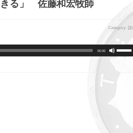
生きる」 佐藤和宏牧師
Category:
説
ボ
00:00
リ
ュ
ー
ム
調
節
に
は
上
下
矢