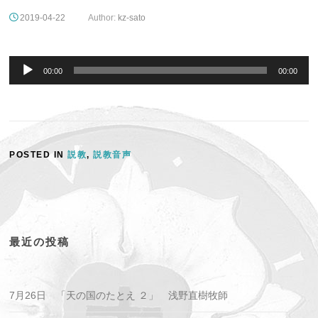
2019-04-22
Author:
kz-sato
音
声
00:00
00:00
プ
レ
ー
ヤ
ー
POSTED IN
説教
,
説教音声
最近の投稿
7月26日 「天の国のたとえ ２」 浅野直樹牧師