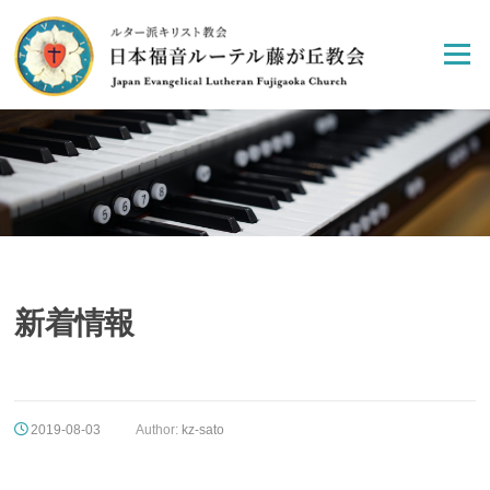
Skip
to
Menu
content
新着情報
2019-08-03
Author:
kz-sato