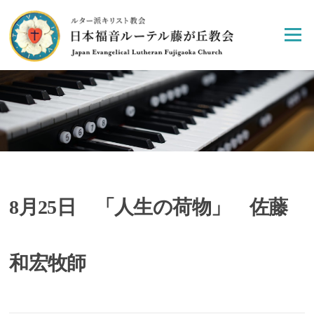
Skip
to
Menu
content
8月25日 「人生の荷物」 佐藤
和宏牧師