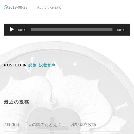
2019-08-28
Author:
kz-sato
音
声
00:00
00:00
プ
レ
ー
ヤ
ー
POSTED IN
説教
,
説教音声
最近の投稿
7月26日 「天の国のたとえ ２」 浅野直樹牧師