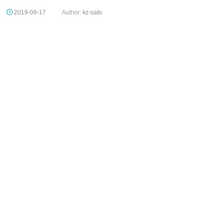
2019-09-17
Author:
kz-sato