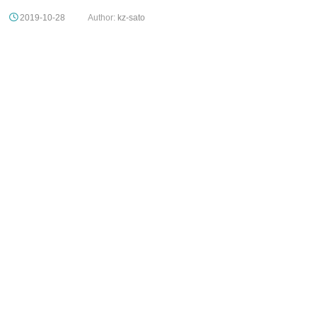
2019-10-28
Author:
kz-sato