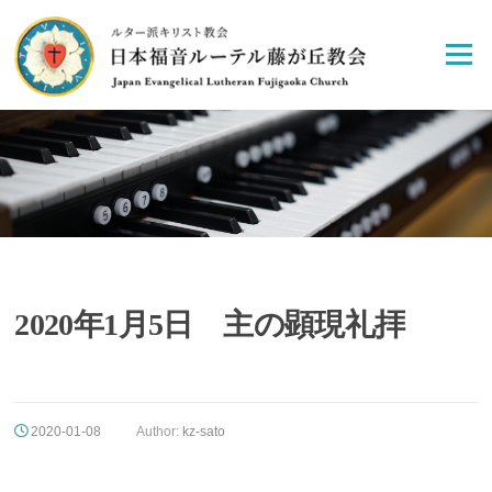
Skip
to
Menu
content
2020年1月5日 主の顕現礼拝
2020-01-08
Author:
kz-sato