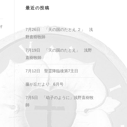
最近の投稿
オ
7月26日 「天の国のたとえ ２」 浅
野直樹牧師
7月19日 「天の国のたとえ」 浅野
直樹牧師
7月12日 聖霊降臨後第7主日
藤が丘だより 6月号
7月5日 「幼子のように」浅野直樹牧
師