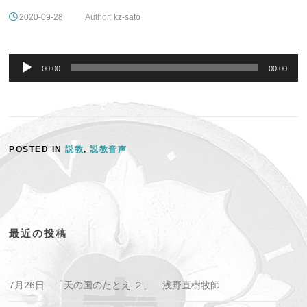
2020-09-28
Author:
kz-sato
音
声
00:00
00:00
プ
レ
ー
ヤ
ー
POSTED IN
説教
,
説教音声
最近の投稿
7月26日 「天の国のたとえ ２」 浅野直樹牧師