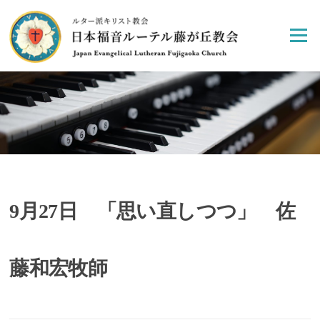
Skip
to
Menu
content
9月27日 「思い直しつつ」 佐
藤和宏牧師