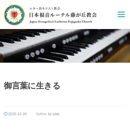
Skip
to
Menu
content
御言葉に生きる
2020-10-26
Author:
kz-sato