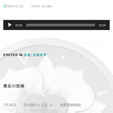
2021-01-25
Author:
kz-sato
音
声
00:00
00:00
プ
レ
ー
ヤ
ー
POSTED IN
説教
,
説教音声
最近の投稿
7月26日 「天の国のたとえ ２」 浅野直樹牧師