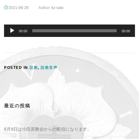
2021-06-28
Author:
kz-sato
音
声
00:00
00:00
プ
レ
ー
ヤ
ー
POSTED IN
説教
,
説教音声
最近の投稿
8月9日は小田原教会からの配信になります。