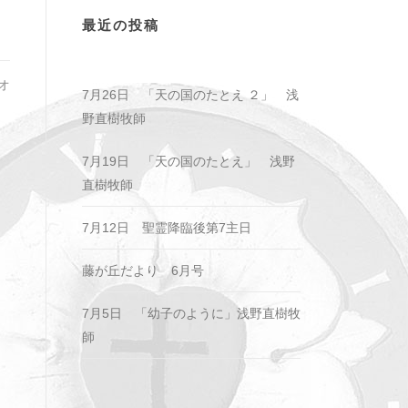
最近の投稿
オ
7月26日 「天の国のたとえ ２」 浅
野直樹牧師
7月19日 「天の国のたとえ」 浅野
直樹牧師
7月12日 聖霊降臨後第7主日
藤が丘だより 6月号
7月5日 「幼子のように」浅野直樹牧
師