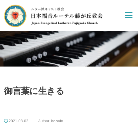
Skip
to
Menu
content
御言葉に生きる
2021-08-02
Author:
kz-sato