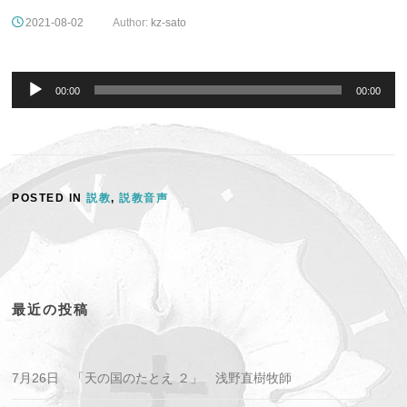
2021-08-02
Author:
kz-sato
音
声
00:00
00:00
プ
レ
ー
ヤ
ー
POSTED IN
説教
,
説教音声
最近の投稿
7月26日 「天の国のたとえ ２」 浅野直樹牧師