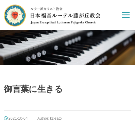
Skip
to
Menu
content
御言葉に生きる
2021-10-04
Author:
kz-sato