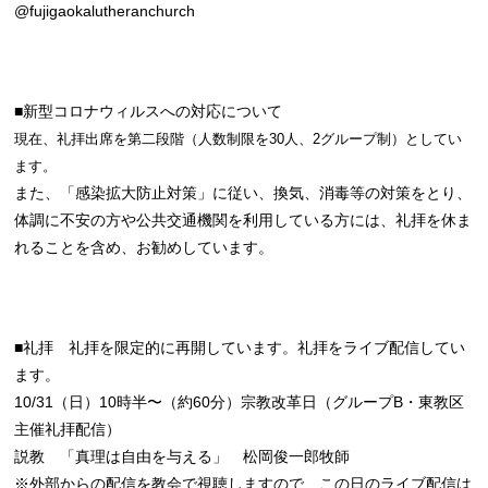
@fujigaokalutheranchurch
■新型コロナウィルスへの対応について
現在、礼拝出席を第二段階（人数制限を30人、2グループ制）としてい
ます。
また、「感染拡大防止対策」に従い、換気、消毒等の対策をとり、
体調に不安の方や公共交通機関を利用している方には、礼拝を休ま
れることを含め、お勧めしています。
■礼拝 礼拝を限定的に再開しています。礼拝をライブ配信してい
ます。
10/31（日）10時半〜（約60分）宗教改革日（グループB・東教区
主催礼拝配信）
説教 「真理は自由を与える」 松岡俊一郎牧師
※外部からの配信を教会で視聴しますので、この日のライブ配信は