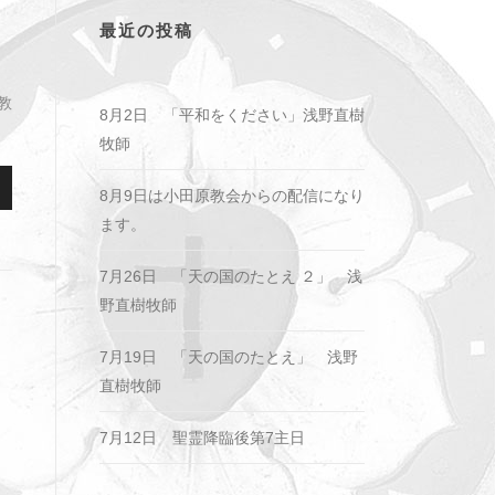
最近の投稿
教
8月2日 「平和をください」浅野直樹
牧師
8月9日は小田原教会からの配信になり
ます。
7月26日 「天の国のたとえ ２」 浅
野直樹牧師
7月19日 「天の国のたとえ」 浅野
直樹牧師
7月12日 聖霊降臨後第7主日