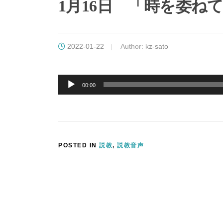
1月16日 「時を委ね
2022-01-22
Author:
kz-sato
音
声
00:00
プ
レ
ー
ヤ
ー
POSTED IN
説教
,
説教音声