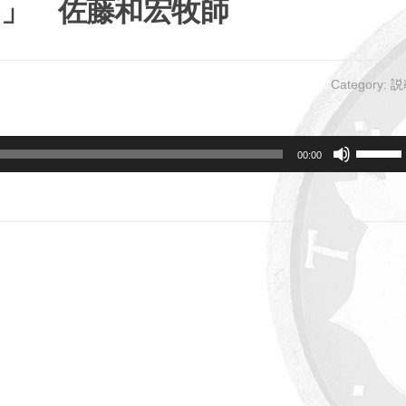
て」 佐藤和宏牧師
Category:
説
ボ
00:00
リ
ュ
ー
ム
調
節
に
は
上
下
矢