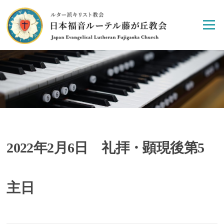
Skip
to
Menu
content
2022年2月6日 礼拝・顕現後第5
主日