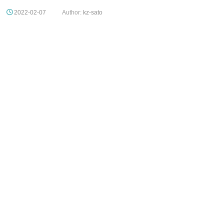
2022-02-07
Author:
kz-sato