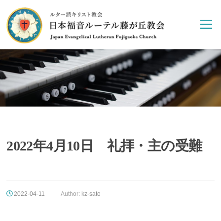
Skip
to
Menu
content
2022年4月10日 礼拝・主の受難
2022-04-11
Author:
kz-sato