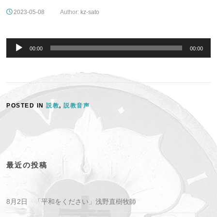
2023-05-08
Author:
kz-sato
音
声
00:00
00:00
プ
レ
ー
ヤ
ー
POSTED IN
説教
,
説教音声
最近の投稿
8月2日 「平和をください」浅野直樹牧師