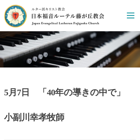
Skip
to
Menu
content
5月7日 「40年の導きの中で」
小副川幸孝牧師