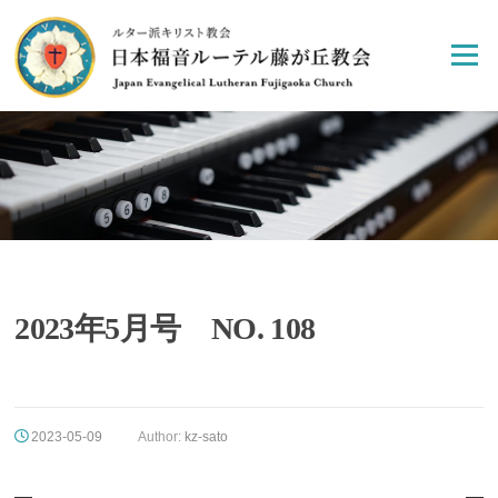
Skip
to
Menu
content
2023年5月号 NO. 108
2023-05-09
Author:
kz-sato