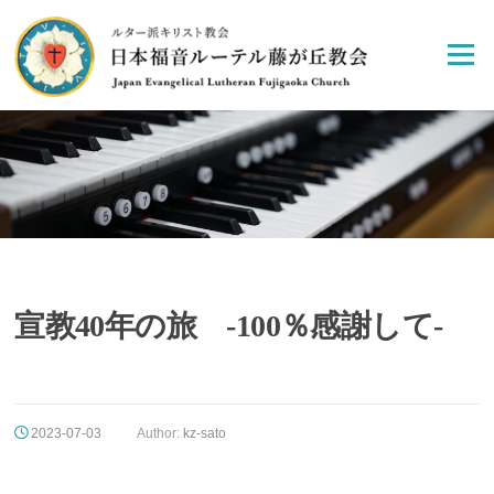
Skip
to
Menu
content
宣教40年の旅 -100％感謝して-
2023-07-03
Author:
kz-sato