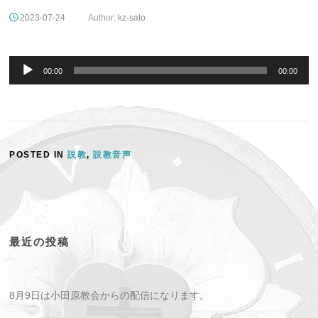
2023-07-24
Author:
kz-sato
音
声
00:00
00:00
プ
レ
ー
ヤ
ー
POSTED IN
説教
,
説教音声
最近の投稿
8月9日は小田原教会からの配信になります。