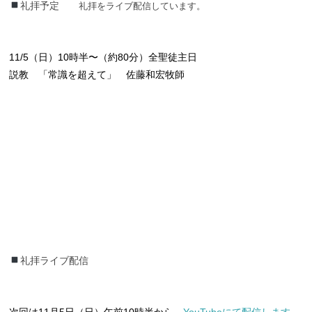
礼拝予定
礼拝をライブ配信しています。
11/5（日）10時半〜（約80分）全聖徒主日
説教 「常識を超えて」 佐藤和宏牧師
礼拝ライブ配信
礼拝ライブ配信
次回は11月5日（日）午前10時半から、
YouTubeにて配信します。