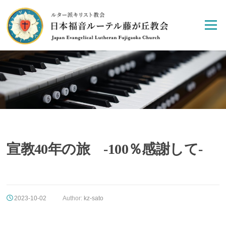
Skip
to
Menu
content
宣教40年の旅 -100％感謝して-
2023-10-02
Author:
kz-sato