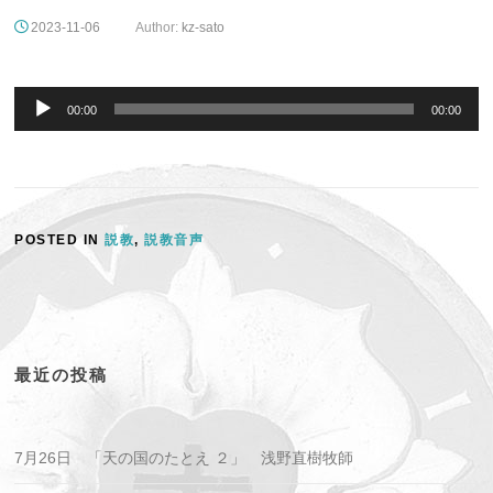
2023-11-06
Author:
kz-sato
音
声
00:00
00:00
プ
レ
ー
ヤ
ー
POSTED IN
説教
,
説教音声
最近の投稿
7月26日 「天の国のたとえ ２」 浅野直樹牧師