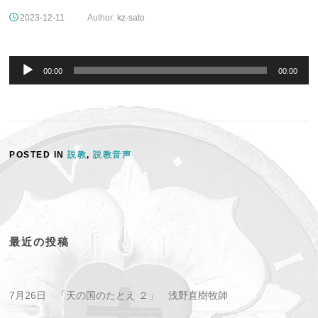
2023-12-11
Author:
kz-sato
音
声
00:00
00:00
プ
レ
ー
ヤ
ー
POSTED IN
説教
,
説教音声
最近の投稿
7月26日 「天の国のたとえ ２」 浅野直樹牧師