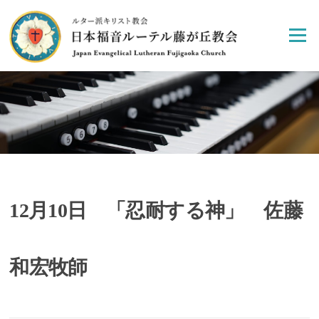
Skip
to
Menu
content
12月10日 「忍耐する神」 佐藤
和宏牧師