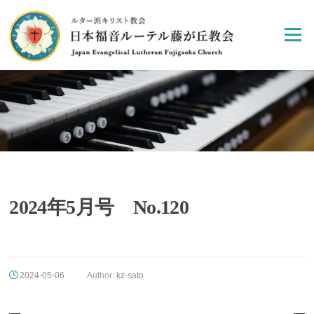
Skip
to
Menu
content
2024年5月号 No.120
2024-05-06
Author:
kz-sato