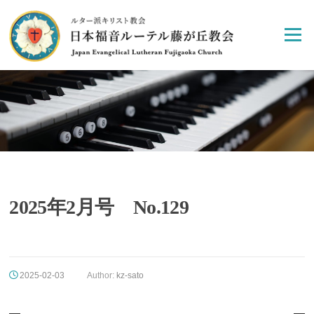
Skip
to
Menu
content
2025年2月号 No.129
2025-02-03
Author:
kz-sato