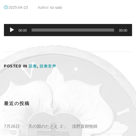
2025-04-23
Author:
kz-sato
音
声
00:00
00:00
プ
レ
ー
ヤ
ー
POSTED IN
説教
,
説教音声
最近の投稿
7月26日 「天の国のたとえ ２」 浅野直樹牧師