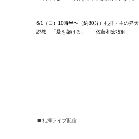
6/1（日）10時半〜（約80分）礼拝・主の昇天
説教 「愛を架ける」 佐藤和宏牧師
礼拝ライブ配信
礼拝ライブ配信