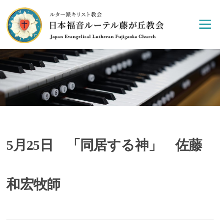
Skip
to
Menu
content
5月25日 「同居する神」 佐藤
和宏牧師