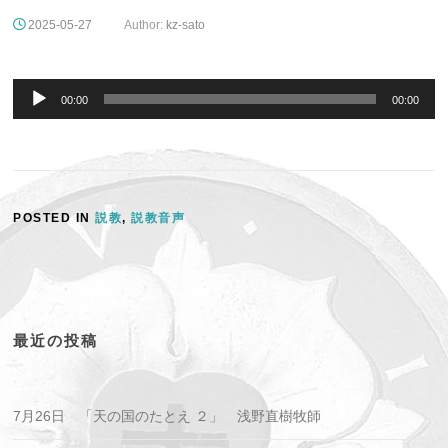
2025-05-27
Author:
kz-sato
音
声
00:00
00:00
プ
レ
ー
ヤ
ー
POSTED IN
説教
,
説教音声
最近の投稿
7月26日 「天の国のたとえ ２」 浅野直樹牧師