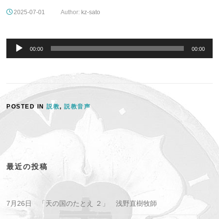
2025-07-01
Author:
kz-sato
音
声
00:00
00:00
プ
レ
ー
ヤ
ー
POSTED IN
説教
,
説教音声
最近の投稿
7月26日 「天の国のたとえ ２」 浅野直樹牧師