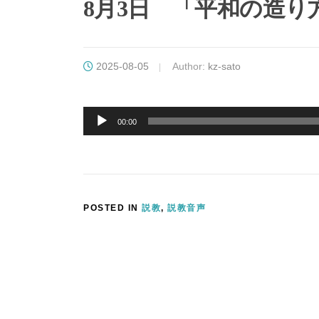
8月3日 「平和の造り
2025-08-05
Author:
kz-sato
音
声
00:00
プ
レ
ー
ヤ
ー
POSTED IN
説教
,
説教音声