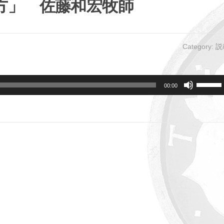
方」 佐藤和宏牧師
Category:
説
ボ
00:00
リ
ュ
ー
ム
調
節
に
は
上
下
矢