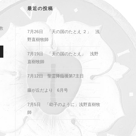
最近の投稿
教
7月26日 「天の国のたとえ ２」 浅
野直樹牧師
7月19日 「天の国のたとえ」 浅野
直樹牧師
7月12日 聖霊降臨後第7主日
藤が丘だより 6月号
7月5日 「幼子のように」浅野直樹牧
師