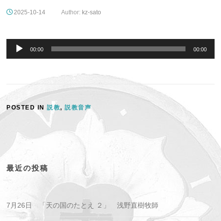
2025-10-14
Author:
kz-sato
音
声
00:00
00:00
プ
レ
ー
ヤ
ー
POSTED IN
説教
,
説教音声
最近の投稿
7月26日 「天の国のたとえ ２」 浅野直樹牧師