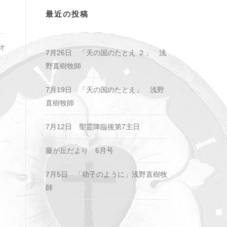
最近の投稿
オ
7月26日 「天の国のたとえ ２」 浅
野直樹牧師
7月19日 「天の国のたとえ」 浅野
直樹牧師
7月12日 聖霊降臨後第7主日
藤が丘だより 6月号
7月5日 「幼子のように」浅野直樹牧
師