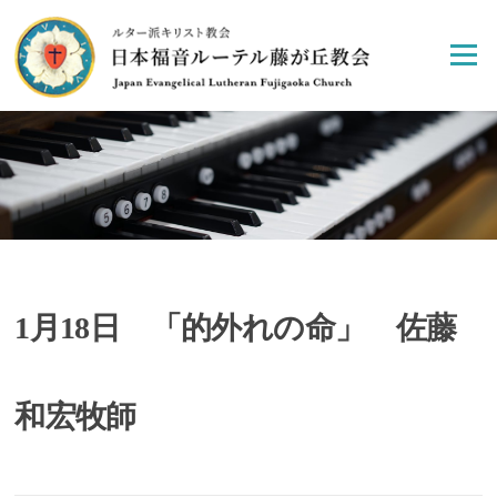
Skip
to
Menu
content
1月18日 「的外れの命」 佐藤
和宏牧師