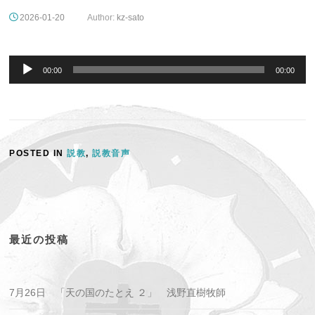
2026-01-20
Author:
kz-sato
音
声
00:00
00:00
プ
レ
ー
ヤ
ー
POSTED IN
説教
,
説教音声
最近の投稿
7月26日 「天の国のたとえ ２」 浅野直樹牧師