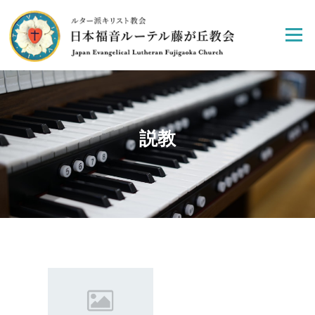
Skip
to
Menu
content
説教