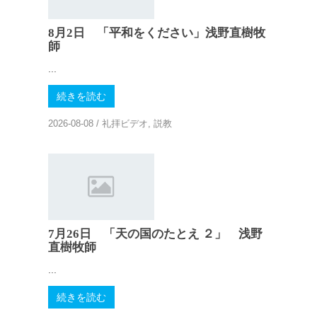
8月2日 「平和をください」浅野直樹牧
師
...
続きを読む
2026-08-08
/
礼拝ビデオ
,
説教
7月26日 「天の国のたとえ ２」 浅野
直樹牧師
...
続きを読む